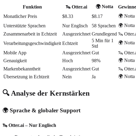
🌍 Notta
Funktion
🦦 Otter.ai
Gewinne
🌍 Notta
Monatlicher Preis
$8.33
$8.17
🌍 Notta
Unterstützte Sprachen
Nur Englisch
58 Sprachen
Zusammenarbeit in Echtzeit
Ausgezeichnet
Grundlegend
🦦 Otter.
5 Min für 1
🌍 Notta
Verarbeitungsgeschwindigkeit
Echtzeit
Std
Mobile App
Ausgezeichnet
Gut
🦦 Otter.
🌍 Notta
Genauigkeit
Hoch
98%
Markenbekanntheit
Ausgezeichnet
Gut
🦦 Otter.
🌍 Notta
Übersetzung in Echtzeit
Nein
Ja
🔍 Analyse der Kernstärken
🌍 Sprache & globaler Support
🦦 Otter.ai – Nur Englisch