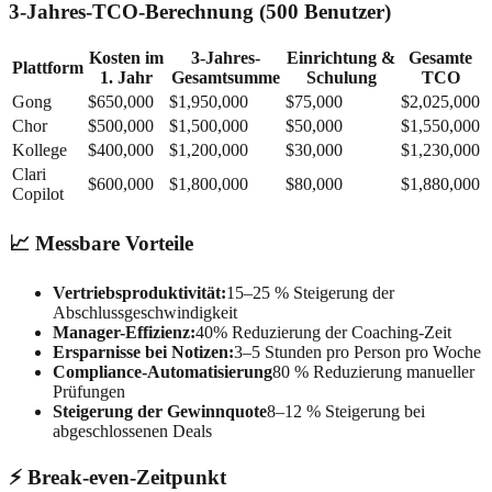
3-Jahres-TCO-Berechnung (500 Benutzer)
Kosten im
3-Jahres-
Einrichtung &
Gesamte
Plattform
1. Jahr
Gesamtsumme
Schulung
TCO
Gong
$650,000
$1,950,000
$75,000
$2,025,000
Chor
$500,000
$1,500,000
$50,000
$1,550,000
Kollege
$400,000
$1,200,000
$30,000
$1,230,000
Clari
$600,000
$1,800,000
$80,000
$1,880,000
Copilot
📈 Messbare Vorteile
Vertriebsproduktivität:
15–25 % Steigerung der
Abschlussgeschwindigkeit
Manager-Effizienz:
40% Reduzierung der Coaching-Zeit
Ersparnisse bei Notizen:
3–5 Stunden pro Person pro Woche
Compliance-Automatisierung
80 % Reduzierung manueller
Prüfungen
Steigerung der Gewinnquote
8–12 % Steigerung bei
abgeschlossenen Deals
⚡ Break-even-Zeitpunkt