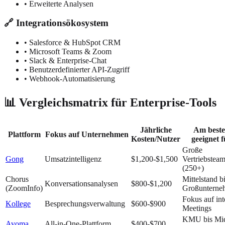
• Erweiterte Analysen
🔗 Integrationsökosystem
• Salesforce & HubSpot CRM
• Microsoft Teams & Zoom
• Slack & Enterprise-Chat
• Benutzerdefinierter API-Zugriff
• Webhook-Automatisierung
📊 Vergleichsmatrix für Enterprise-Tools
Jährliche
Am best
Plattform
Fokus auf Unternehmen
Kosten/Nutzer
geeignet f
Große
Gong
Umsatzintelligenz
$1,200-$1,500
Vertriebstea
(250+)
Chorus
Mittelstand b
Konversationsanalysen
$800-$1,200
(ZoomInfo)
Großunterne
Fokus auf int
Kollege
Besprechungsverwaltung
$600-$900
Meetings
KMU bis Mi
Avoma
All-in-One-Plattform
$400-$700