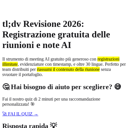
About
Privacy
tl;dv Revisione 2026:
Registrazione gratuita delle
riunioni e note AI
Il strumento di meeting AI gratuito più generoso con
registrazioni
illimitate
, evidenziature con timestamp, e oltre 30 lingue. Perfetto per
team distribuiti per
riassumi il contenuto della riunione
senza
svuotare il portafoglio.
🤔 Hai bisogno di aiuto per scegliere? 😅
Fai il nostro quiz di 2 minuti per una raccomandazione
personalizzata! 🎯
🚀 FAI IL QUIZ →
Risposta rapida 💡