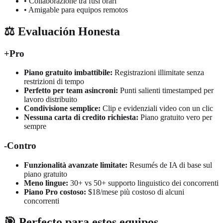
• Collaborazione tra fusi orari
• Amigable para equipos remotos
⚖️ Evaluación Honesta
+
Pro
Piano gratuito imbattibile:
Registrazioni illimitate senza
restrizioni di tempo
Perfetto per team asincroni:
Punti salienti timestamped per
lavoro distribuito
Condivisione semplice:
Clip e evidenziali video con un clic
Nessuna carta di credito richiesta:
Piano gratuito vero per
sempre
-
Contro
Funzionalità avanzate limitate:
Resumés de IA di base sul
piano gratuito
Meno lingue:
30+ vs 50+ supporto linguistico dei concorrenti
Piano Pro costoso:
$18/mese più costoso di alcuni
concorrenti
🎯 Perfecto para estos equipos