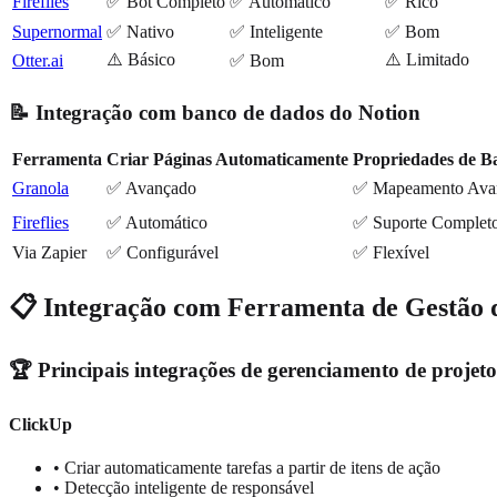
Fireflies
✅ Bot Completo
✅ Automático
✅ Rico
Supernormal
✅ Nativo
✅ Inteligente
✅ Bom
⚠️ Básico
⚠️ Limitado
Otter.ai
✅ Bom
📝 Integração com banco de dados do Notion
Ferramenta
Criar Páginas Automaticamente
Propriedades de B
Granola
✅ Avançado
✅ Mapeamento Ava
Fireflies
✅ Automático
✅ Suporte Complet
Via Zapier
✅ Configurável
✅ Flexível
📋 Integração com Ferramenta de Gestão d
🏆 Principais integrações de gerenciamento de projeto
ClickUp
• Criar automaticamente tarefas a partir de itens de ação
• Detecção inteligente de responsável