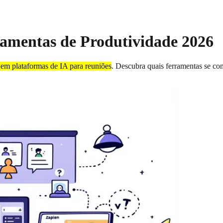
ramentas de Produtividade 2026
 em plataformas de IA para reuniões
. Descubra quais ferramentas se co