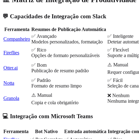
💬 Capacidades de Integração com Slack
Ferramenta
Resumos de Publicação Automática
✅ Avançado
✅ Inteligente
Companheiro
Modelos personalizados, formatação
Detetar automat
✅ Rico
✅ Flexível
Fireflies
Opções de formato personalizáveis
Suporte a múltip
⚠️ Manual
✅ Bom
Otter.ai
Publicação de resumo padrão
Requer configur
✅ Padrão
✅ Fácil
Notta
Formato de resumo limpo
Seleção de can
⚠️ Manual
❌ Nenhum
Granola
Nenhuma integra
Copia e cola obrigatório
💻 Integração com Microsoft Teams
Ferramenta
Bot Nativo
Entrada automática
Integração co