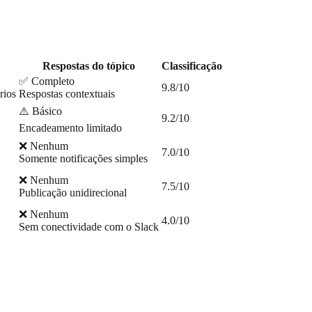
Respostas do tópico
Classificação
✅ Completo
9.8/10
rios
Respostas contextuais
⚠️ Básico
9.2/10
Encadeamento limitado
❌ Nenhum
7.0/10
Somente notificações simples
❌ Nenhum
7.5/10
Publicação unidirecional
❌ Nenhum
4.0/10
Sem conectividade com o Slack