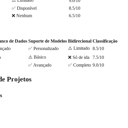
⚠️ Limitado
9.0/10
✅ Disponível
8.5/10
❌ Nenhum
6.5/10
anco de Dados
Suporte de Modelos
Bidirecional
Classificação
⚠️ Limitado
nçado
✅ Personalizado
8.5/10
⚠️ Básico
o
❌ Só de ida
7.5/10
✅ Avançado
✅ Completo
9.0/10
e Projetos
s