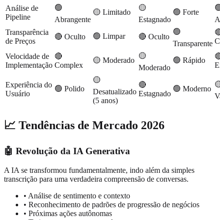
🟢
🟡

Análise de
🟡 Limitado
🟢 Forte
Pipeline
Abrangente
Estagnado
A
🟢
Transparência

🟢 Limpar
🔴 Oculto
🔴 Oculto
de Preços
C
Transparente
🟡
Velocidade de
🔴

🟡 Moderado
🟢 Rápido
Implementação
Complex
E
Moderado
🟡

Experiência do
🔴
🟢 Polido
🟢 Moderno
Desatualizado
Usuário
Estagnado
V
(5 anos)
📈 Tendências de Mercado 2026
🤖 Revolução da IA Generativa
A IA se transformou fundamentalmente, indo além da simples
transcrição para uma verdadeira compreensão de conversas.
• Análise de sentimento e contexto
• Reconhecimento de padrões de progressão de negócios
• Próximas ações autônomas