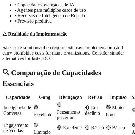
• Capacidades avançadas de IA
• Agentes para múltiplos casos de uso
• Recursos de Inteligência de Receita
• Previsão preditiva
⚠️ Realidade da Implementação
Salesforce solutions often require extensive implementation and
carry prohibitive costs for many organizations. Consider simpler
alternatives for faster ROI.
🔍 Comparação de Capacidades
Essenciais
Capacidade
Gong
Divulgação
Refrão
Impulso
S
🟡
🟢
🟢 Muito
Inteligência de
🔴 Em

Pensamento
Conversa
declínio
Excelente
bom
posterior
🟡

Engajamento
🟢 Excelente
🟡 Básico
🟡 Básico
de Vendas
Limitado
A