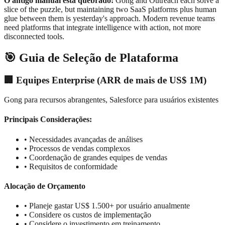
O antigo manual está quebrado:
Gong and Outreach each solve a
slice of the puzzle, but maintaining two SaaS platforms plus human
glue between them is yesterday's approach. Modern revenue teams
need platforms that integrate intelligence with action, not more
disconnected tools.
🎯 Guia de Seleção de Plataforma
🏢 Equipes Enterprise (ARR de mais de US$ 1M)
Gong para recursos abrangentes, Salesforce para usuários existentes
Principais Considerações:
• Necessidades avançadas de análises
• Processos de vendas complexos
• Coordenação de grandes equipes de vendas
• Requisitos de conformidade
Alocação de Orçamento
• Planeje gastar US$ 1.500+ por usuário anualmente
• Considere os custos de implementação
• Considere o investimento em treinamento