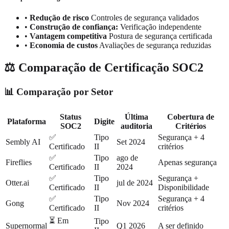
•
Redução de risco
Controles de segurança validados
•
Construção de confiança:
Verificação independente
•
Vantagem competitiva
Postura de segurança certificada
•
Economia de custos
Avaliações de segurança reduzidas
⚖️ Comparação de Certificação SOC2
📊 Comparação por Setor
Status
Última
Cobertura de
Plataforma
Digite
SOC2
auditoria
Critérios
✅
Tipo
Segurança + 4
Sembly AI
Set 2024
Certificado
II
critérios
✅
Tipo
ago de
Fireflies
Apenas segurança
Certificado
II
2024
✅
Tipo
Segurança +
Otter.ai
jul de 2024
Certificado
II
Disponibilidade
✅
Tipo
Segurança + 4
Gong
Nov 2024
Certificado
II
critérios
⏳ Em
Tipo
Supernormal
Q1 2026
A ser definido